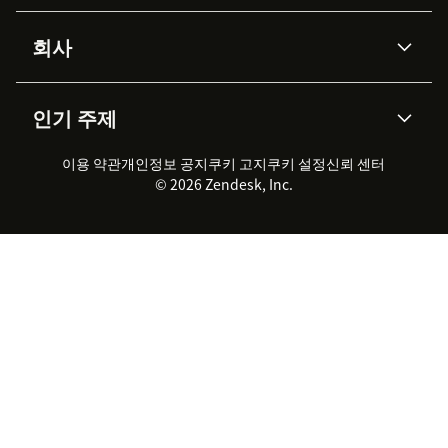
Advanced Data Privacy &
지식창고
헬프 센터
보안
Protection
회사
API & 개발자
블로그
통합 티켓 관리
음성
AI 리서치
이벤트 & 웨비나
회사 소개
Zendesk란?
커뮤니티 포럼
리포팅 & 애널리틱스
인기 주제
고객 사례
Academy
채용 정보
포용성 & 소속감
워크포스 관리
품질 보증(QA)
파트너
전문 서비스
지속 가능성 보고서
Zendesk Foundation
실시간 채팅
이용 약관
개인정보 공지
쿠키 고지
클라이언트 포털
쿠키 설정
신뢰 센터
2026 CX 트렌드
제품 업데이트
© 2026 Zendesk, Inc.
Zendesk Ventures
법적 정보
고객 서비스 소프트웨어
헬프 데스크 통합 티켓 관리 소
프트웨어
실시간 채팅 소프트웨어
포럼 소프트웨어
헬프 데스크 소프트웨어
클라이언트 포털 소프트웨어
지식창고 소프트웨어
TOP AI 상담사