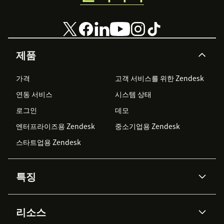
제품
가격
고객 서비스를 위한 Zendesk
연동 서비스
시스템 상태
로그인
데모
엔터프라이즈용 Zendesk
중소기업용 Zendesk
스타트업용 Zendesk
특징
AI 상담사
코파일럿
리소스
Zendesk AI
메시징 & 실시간 채팅