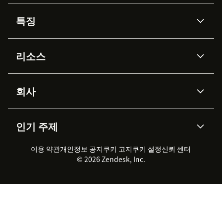
특징
AI 상담사
코파일럿
리소스
Zendesk AI
메시징 & 실시간 채팅
Advanced Data Privacy &
지식창고
헬프 센터
보안
Protection
회사
API & 개발자
블로그
통합 티켓 관리
음성
AI 리서치
이벤트 & 웨비나
회사 소개
Zendesk란?
커뮤니티 포럼
리포팅 & 애널리틱스
인기 주제
고객 사례
Academy
채용 정보
포용성 & 소속감
워크포스 관리
품질 보증(QA)
파트너
전문 서비스
지속 가능성 보고서
Zendesk Foundation
실시간 채팅
이용 약관
개인정보 공지
쿠키 고지
클라이언트 포털
쿠키 설정
신뢰 센터
2026 CX 트렌드
제품 업데이트
© 2026 Zendesk, Inc.
Zendesk Ventures
법적 정보
고객 서비스 소프트웨어
헬프 데스크 통합 티켓 관리 소
프트웨어
실시간 채팅 소프트웨어
포럼 소프트웨어
헬프 데스크 소프트웨어
클라이언트 포털 소프트웨어