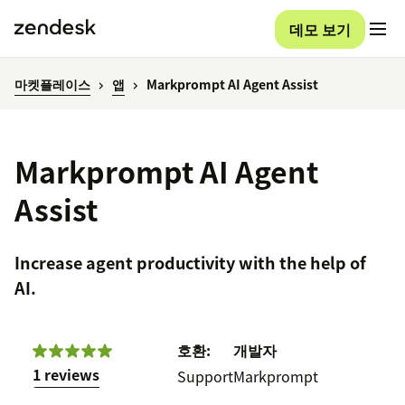
데모 보기
마켓플레이스
앱
Markprompt AI Agent Assist
Markprompt AI Agent
Assist
Increase agent productivity with the help of
AI.
호환:
개발자
1 reviews
Support
Markprompt