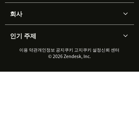
Advanced Data Privacy &
지식창고
헬프 센터
보안
Protection
회사
API & 개발자
블로그
통합 티켓 관리
음성
AI 리서치
이벤트 & 웨비나
회사 소개
Zendesk란?
커뮤니티 포럼
리포팅 & 애널리틱스
인기 주제
고객 사례
Academy
채용 정보
포용성 & 소속감
워크포스 관리
품질 보증(QA)
파트너
전문 서비스
지속 가능성 보고서
Zendesk Foundation
실시간 채팅
이용 약관
개인정보 공지
쿠키 고지
클라이언트 포털
쿠키 설정
신뢰 센터
2026 CX 트렌드
제품 업데이트
© 2026 Zendesk, Inc.
Zendesk Ventures
법적 정보
고객 서비스 소프트웨어
헬프 데스크 통합 티켓 관리 소
프트웨어
실시간 채팅 소프트웨어
포럼 소프트웨어
헬프 데스크 소프트웨어
클라이언트 포털 소프트웨어
지식창고 소프트웨어
TOP AI 상담사