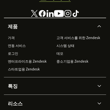
제품
가격
고객 서비스를 위한 Zendesk
연동 서비스
시스템 상태
로그인
데모
엔터프라이즈용 Zendesk
중소기업용 Zendesk
스타트업용 Zendesk
특징
AI 상담사
코파일럿
리소스
Zendesk AI
메시징 & 실시간 채팅