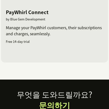
PayWhirl Connect
by Blue Gem Development
Manage your PayWhirl customers, their subscriptions
and charges, seamlessly.
Free 14-day trial
Footer
무엇을 도와드릴까요?
문의하기