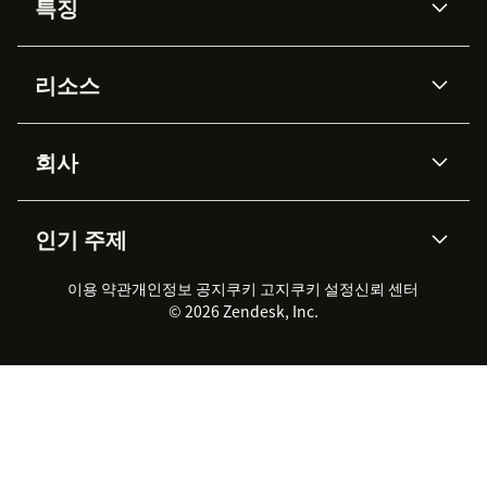
특징
AI 상담사
코파일럿
리소스
Zendesk AI
메시징 & 실시간 채팅
Advanced Data Privacy &
지식창고
헬프 센터
보안
Protection
회사
API & 개발자
블로그
통합 티켓 관리
음성
AI 리서치
이벤트 & 웨비나
회사 소개
Zendesk란?
커뮤니티 포럼
리포팅 & 애널리틱스
인기 주제
고객 사례
Academy
채용 정보
포용성 & 소속감
워크포스 관리
품질 보증(QA)
파트너
전문 서비스
지속 가능성 보고서
Zendesk Foundation
실시간 채팅
이용 약관
개인정보 공지
쿠키 고지
클라이언트 포털
쿠키 설정
신뢰 센터
2026 CX 트렌드
제품 업데이트
© 2026 Zendesk, Inc.
Zendesk Ventures
법적 정보
고객 서비스 소프트웨어
헬프 데스크 통합 티켓 관리 소
프트웨어
실시간 채팅 소프트웨어
포럼 소프트웨어
헬프 데스크 소프트웨어
클라이언트 포털 소프트웨어
지식창고 소프트웨어
TOP AI 상담사