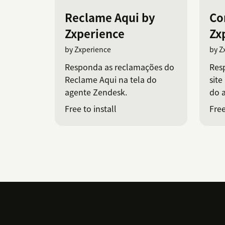
Reclame Aqui by
Co
Zxperience
Zx
by Zxperience
by Z
Responda as reclamações do
Res
Reclame Aqui na tela do
site
agente Zendesk.
do 
Free to install
Free