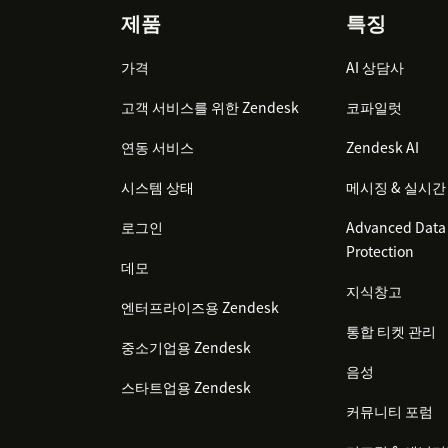
Footer
제품
특징
가격
AI 상담사
고객 서비스를 위한 Zendesk
코파일럿
연동 서비스
Zendesk AI
시스템 상태
메시징 & 실시간
로그인
Advanced Data 
Protection
데모
지식창고
엔터프라이즈용 Zendesk
통합 티켓 관리
중소기업용 Zendesk
음성
스타트업용 Zendesk
커뮤니티 포럼