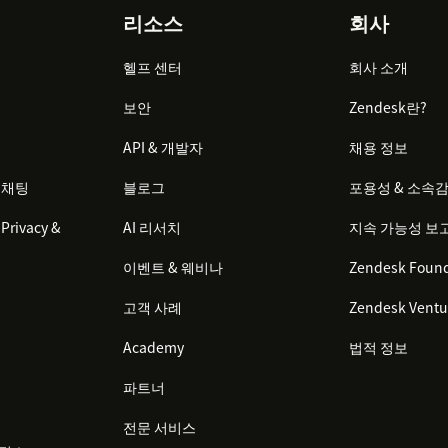
리소스
회사
헬프 센터
회사 소개
보안
Zendesk란?
API & 개발자
채용 정보
 채팅
블로그
포용성 & 소속
Privacy &
AI 리서치
지속 가능성 보
이벤트 & 웨비나
Zendesk Found
고객 사례
Zendesk Ventu
Academy
법적 정보
파트너
전문 서비스