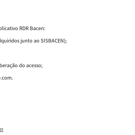
plicativo RDR Bacen:
quiridos junto ao SISBACEN);
iberação do acesso;
e.com.
세요