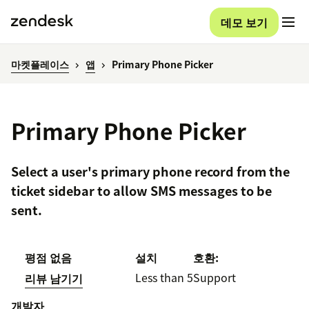
데모 보기
마켓플레이스
앱
Primary Phone Picker
Primary Phone Picker
Select a user's primary phone record from the
ticket sidebar to allow SMS messages to be
sent.
평점 없음
설치
호환:
Less than 5
Support
리뷰 남기기
개발자