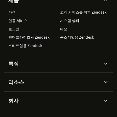
가격
고객 서비스를 위한 Zendesk
연동 서비스
시스템 상태
로그인
데모
엔터프라이즈용 Zendesk
중소기업용 Zendesk
스타트업용 Zendesk
특징
AI 상담사
코파일럿
리소스
Zendesk AI
메시징 & 실시간 채팅
Advanced Data Privacy &
지식창고
헬프 센터
보안
Protection
회사
API & 개발자
블로그
통합 티켓 관리
음성
AI 리서치
이벤트 & 웨비나
회사 소개
Zendesk란?
커뮤니티 포럼
리포팅 & 애널리틱스