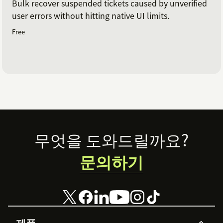
Bulk recover suspended tickets caused by unverified
user errors without hitting native UI limits.
Free
Footer
무엇을 도와드릴까요?
문의하기
제품