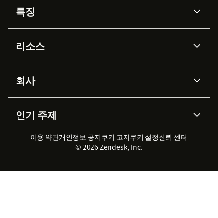
특징
AI 상담사
코파일럿
리소스
Zendesk AI
메시징 & 실시간 채팅
Advanced Data Privacy &
지식창고
헬프 센터
보안
Protection
회사
API & 개발자
블로그
통합 티켓 관리
음성
AI 리서치
이벤트 & 웨비나
회사 소개
Zendesk란?
커뮤니티 포럼
리포팅 & 애널리틱스
인기 주제
고객 사례
Academy
채용 정보
포용성 & 소속감
워크포스 관리
품질 보증(QA)
파트너
전문 서비스
지속 가능성 보고서
Zendesk Foundation
실시간 채팅
이용 약관
개인정보 공지
쿠키 고지
클라이언트 포털
쿠키 설정
신뢰 센터
2026 CX 트렌드
제품 업데이트
© 2026 Zendesk, Inc.
Zendesk Ventures
법적 정보
고객 서비스 소프트웨어
헬프 데스크 통합 티켓 관리 소
프트웨어
실시간 채팅 소프트웨어
포럼 소프트웨어
헬프 데스크 소프트웨어
클라이언트 포털 소프트웨어
지식창고 소프트웨어
TOP AI 상담사