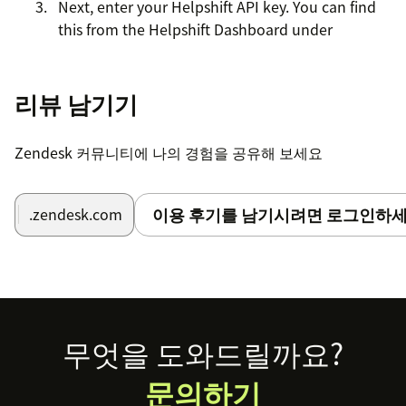
Next, enter your Helpshift API key. You can find
this from the Helpshift Dashboard under
‘Settings ⇢ APIs’. If you need help, please
read
this support article
.
리뷰 남기기
You can limit who sees this app by checking
‘Enable role restrictions’.
Zendesk 커뮤니티에 나의 경험을 공유해 보세요
Click the Install button.
Once installation is complete, the Helpshift Chat
이용 후기를 남기시려면 로그인하세
.zendesk.com
App will be added in the top bar in Zendesk.
Footer
무엇을 도와드릴까요?
문의하기