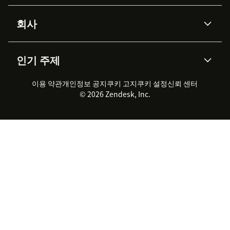
Advanced Data Privacy &
지식창고
헬프 센터
보안
Protection
회사
API & 개발자
블로그
통합 티켓 관리
음성
AI 리서치
이벤트 & 웨비나
회사 소개
Zendesk란?
커뮤니티 포럼
리포팅 & 애널리틱스
인기 주제
고객 사례
Academy
채용 정보
포용성 & 소속감
워크포스 관리
품질 보증(QA)
파트너
전문 서비스
지속 가능성 보고서
Zendesk Foundation
실시간 채팅
이용 약관
개인정보 공지
쿠키 고지
클라이언트 포털
쿠키 설정
신뢰 센터
2026 CX 트렌드
제품 업데이트
© 2026 Zendesk, Inc.
Zendesk Ventures
법적 정보
고객 서비스 소프트웨어
헬프 데스크 통합 티켓 관리 소
프트웨어
실시간 채팅 소프트웨어
포럼 소프트웨어
헬프 데스크 소프트웨어
클라이언트 포털 소프트웨어
지식창고 소프트웨어
TOP AI 상담사