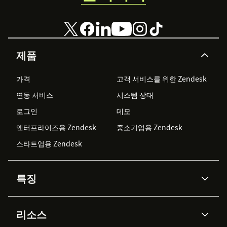
제품
가격
고객 서비스를 위한 Zendesk
연동 서비스
시스템 상태
로그인
데모
엔터프라이즈용 Zendesk
중소기업용 Zendesk
스타트업용 Zendesk
특징
AI 상담사
코파일럿
리소스
Zendesk AI
메시징 & 실시간 채팅