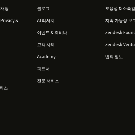
 채팅
블로그
포용성 & 소속
Privacy &
AI 리서치
지속 가능성 보
이벤트 & 웨비나
Zendesk Found
고객 사례
Zendesk Ventu
Academy
법적 정보
파트너
전문 서비스
리틱스