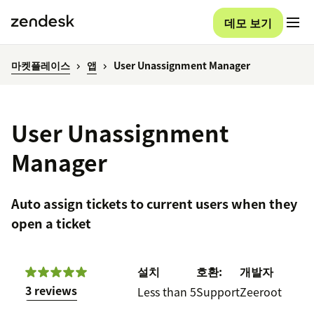
데모 보기
마켓플레이스
앱
User Unassignment Manager
User Unassignment
Manager
Auto assign tickets to current users when they
open a ticket
설치
호환:
개발자
3 reviews
Less than 5
Support
Zeeroot