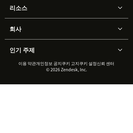
AI 상담사
코파일럿
리소스
Zendesk AI
메시징 & 실시간 채팅
Advanced Data Privacy &
지식창고
헬프 센터
보안
Protection
회사
API & 개발자
블로그
통합 티켓 관리
음성
AI 리서치
이벤트 & 웨비나
회사 소개
Zendesk란?
커뮤니티 포럼
리포팅 & 애널리틱스
인기 주제
고객 사례
Academy
채용 정보
포용성 & 소속감
워크포스 관리
품질 보증(QA)
파트너
전문 서비스
지속 가능성 보고서
Zendesk Foundation
실시간 채팅
이용 약관
개인정보 공지
쿠키 고지
클라이언트 포털
쿠키 설정
신뢰 센터
2026 CX 트렌드
제품 업데이트
© 2026 Zendesk, Inc.
Zendesk Ventures
법적 정보
고객 서비스 소프트웨어
헬프 데스크 통합 티켓 관리 소
프트웨어
실시간 채팅 소프트웨어
포럼 소프트웨어
헬프 데스크 소프트웨어
클라이언트 포털 소프트웨어
지식창고 소프트웨어
TOP AI 상담사