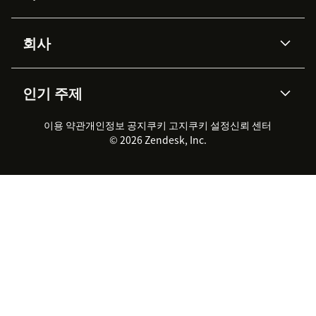
Advanced Data Privacy &
지식창고
헬프 센터
보안
Protection
회사
API & 개발자
블로그
통합 티켓 관리
음성
AI 리서치
이벤트 & 웨비나
회사 소개
Zendesk란?
커뮤니티 포럼
리포팅 & 애널리틱스
인기 주제
고객 사례
Academy
채용 정보
포용성 & 소속감
워크포스 관리
품질 보증(QA)
파트너
전문 서비스
지속 가능성 보고서
Zendesk Foundation
실시간 채팅
이용 약관
개인정보 공지
쿠키 고지
클라이언트 포털
쿠키 설정
신뢰 센터
2026 CX 트렌드
제품 업데이트
© 2026 Zendesk, Inc.
Zendesk Ventures
법적 정보
고객 서비스 소프트웨어
헬프 데스크 통합 티켓 관리 소
프트웨어
실시간 채팅 소프트웨어
포럼 소프트웨어
헬프 데스크 소프트웨어
클라이언트 포털 소프트웨어
지식창고 소프트웨어
TOP AI 상담사