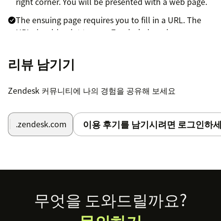
right corner. You will be presented with a web page.
The ensuing page requires you to fill in a URL. The
URL should point to your Zendesk domain.
Click Continue. The app installs to your Zendesk
리뷰 남기기
account.
The CallHippo app icon shows at the top right hand
Zendesk 커뮤니티에 나의 경험을 공유해 보세요
corner.
Click the CallHippo app icon. The CallHippo login
이용 후기를 남기시려면 로그인하세
screen opens.
.zendesk.com
Enter your CallHippo account email and password
then click on login.
That's it, you can start calling from Zendesk by
dialing a number, or directly clicking on the user's
Footer
무엇을 도와드릴까요?
phone number from Zendesk ticket detail page.