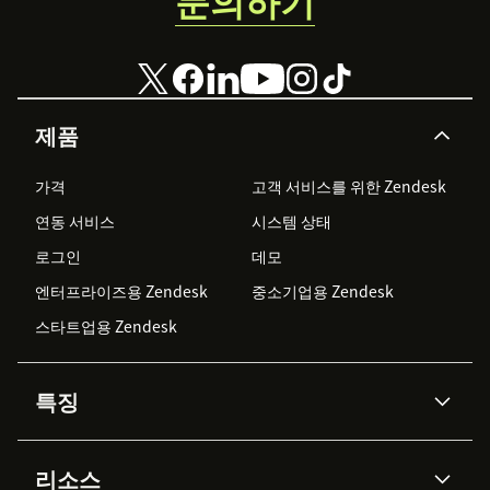
문의하기
##Connect Zendesk to Callhippo:##
From the
CallHippo App
navigate to the integrations
on the CallHippo sidebar.
Search for Zendesk and click on Connect button.
제품
Enter your Zendesk domain name and login
가격
고객 서비스를 위한 Zendesk
credentials on respective steps, to complete
integration.
연동 서비스
시스템 상태
로그인
데모
Calls will now be logged into Zendesk.
엔터프라이즈용 Zendesk
중소기업용 Zendesk
Please refer
Zendesk Setup Guide
for detailed
instructions.
스타트업용 Zendesk
특징
AI 상담사
코파일럿
리소스
Zendesk AI
메시징 & 실시간 채팅