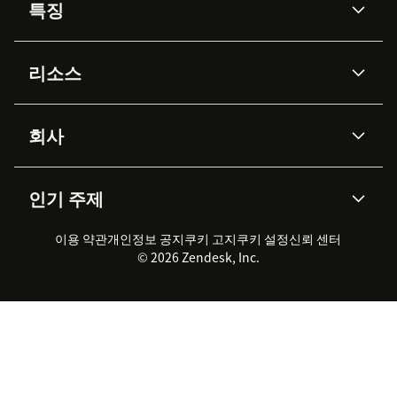
특징
AI 상담사
코파일럿
리소스
Zendesk AI
메시징 & 실시간 채팅
Advanced Data Privacy &
지식창고
헬프 센터
보안
Protection
회사
API & 개발자
블로그
통합 티켓 관리
음성
AI 리서치
이벤트 & 웨비나
회사 소개
Zendesk란?
커뮤니티 포럼
리포팅 & 애널리틱스
인기 주제
고객 사례
Academy
채용 정보
포용성 & 소속감
워크포스 관리
품질 보증(QA)
파트너
전문 서비스
지속 가능성 보고서
Zendesk Foundation
실시간 채팅
이용 약관
개인정보 공지
쿠키 고지
클라이언트 포털
쿠키 설정
신뢰 센터
2026 CX 트렌드
제품 업데이트
© 2026 Zendesk, Inc.
Zendesk Ventures
법적 정보
고객 서비스 소프트웨어
헬프 데스크 통합 티켓 관리 소
프트웨어
실시간 채팅 소프트웨어
포럼 소프트웨어
헬프 데스크 소프트웨어
클라이언트 포털 소프트웨어
지식창고 소프트웨어
TOP AI 상담사