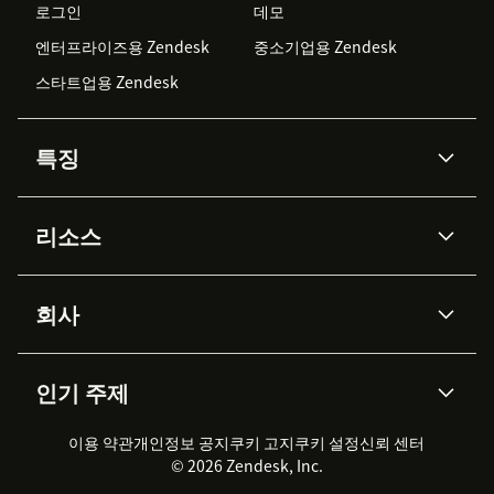
로그인
데모
엔터프라이즈용 Zendesk
중소기업용 Zendesk
스타트업용 Zendesk
특징
AI 상담사
코파일럿
리소스
Zendesk AI
메시징 & 실시간 채팅
Advanced Data Privacy &
지식창고
헬프 센터
보안
Protection
회사
API & 개발자
블로그
통합 티켓 관리
음성
AI 리서치
이벤트 & 웨비나
회사 소개
Zendesk란?
커뮤니티 포럼
리포팅 & 애널리틱스
인기 주제
고객 사례
Academy
채용 정보
포용성 & 소속감
워크포스 관리
품질 보증(QA)
파트너
전문 서비스
지속 가능성 보고서
Zendesk Foundation
실시간 채팅
이용 약관
개인정보 공지
쿠키 고지
클라이언트 포털
쿠키 설정
신뢰 센터
2026 CX 트렌드
제품 업데이트
© 2026 Zendesk, Inc.
Zendesk Ventures
법적 정보
고객 서비스 소프트웨어
헬프 데스크 통합 티켓 관리 소