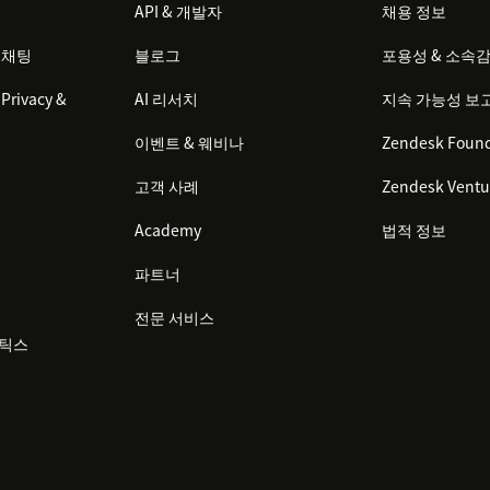
API & 개발자
채용 정보
 채팅
블로그
포용성 & 소속
Privacy &
AI 리서치
지속 가능성 보
이벤트 & 웨비나
Zendesk Found
고객 사례
Zendesk Ventu
Academy
법적 정보
파트너
전문 서비스
리틱스