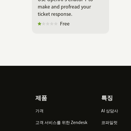
make and profread your
ticket response.
Free
Footer
제품
특징
가격
AI 상담사
고객 서비스를 위한 Zendesk
코파일럿