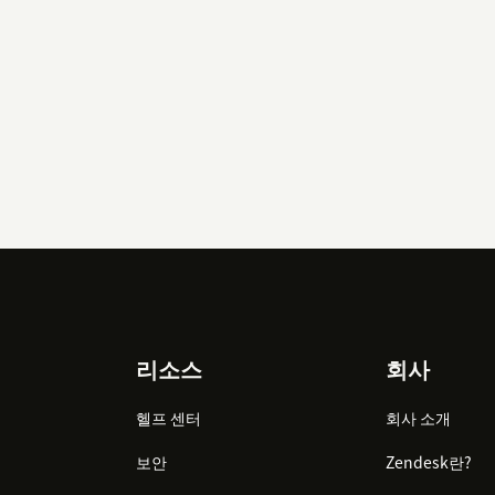
리소스
회사
헬프 센터
회사 소개
보안
Zendesk란?