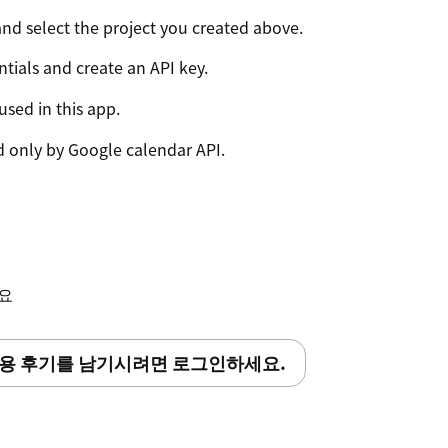
nd select the project you created above.
tials and create an API key.
used in this app.
d only by Google calendar API.
pp. You have one more step after
figuration screen for the ID you just
e Google Developer Console. You need to
 generation' setting after the app is
세요
d during installation. When the first time
llowing message.'Not a valid origin for
용 후기를 남기시려면 로그인하세요.
content.com has not been whitelisted for
 to
/ and whitelist this origin for your