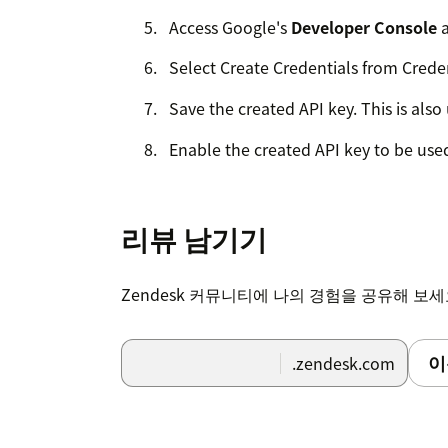
Access Google's
Developer Console
a
Select Create Credentials from Creden
Save the created API key. This is also 
Enable the created API key to be use
Now you are ready to configure the a
installation, so let's bring up the con
리뷰 남기기
created in OAuth 2.0 Client ID in th
set the 'approved source of JavaScript
launched.
Zendesk 커뮤니티에 나의 경험을 공유해 보
set the Client ID and API key you save
you start the app, you will see the fo
이
.zendesk.com
the client: https://xxxxx.apps.zduser
client ID xxxxxx-xxxxx.apps. Please go
https://console.developers.google.com