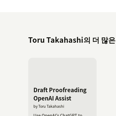
project's client ID.'
Once you have completed your settin
message will disappear (it may take a
and specify the calendar account yo
you may see a Google Warning, but i
Toru Takahashi의 더 많은
(unsafe) to grant permission to load 
After authentication, you can see the 
of holidays you have added in the oth
calendars you want to import and th
click Import.
Confirm that the holiday has been a
Draft Proofreading
You can see the instructions with images at
OpenAI Assist
takahashi/zendesk-holiday-schedules
by Toru Takahashi
Use OpenAI's ChatGPT to