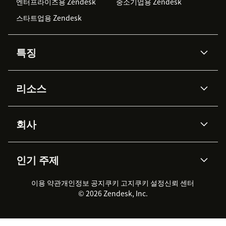
엔터프라이즈용 Zendesk
중소기업용 Zendesk
스타트업용 Zendesk
특징
AI 상담사
코파일럿
리소스
Zendesk AI
메시징 & 실시간 채팅
Advanced Data Privacy &
지식창고
헬프 센터
보안
Protection
회사
API & 개발자
블로그
통합 티켓 관리
음성
AI 리서치
이벤트 & 웨비나
회사 소개
Zendesk란?
커뮤니티 포럼
리포팅 & 애널리틱스
인기 주제
고객 사례
Academy
채용 정보
포용성 & 소속감
워크포스 관리
품질 보증(QA)
파트너
전문 서비스
지속 가능성 보고서
Zendesk Foundation
실시간 채팅
이용 약관
개인정보 공지
쿠키 고지
클라이언트 포털
쿠키 설정
신뢰 센터
2026 CX 트렌드
제품 업데이트
© 2026 Zendesk, Inc.
Zendesk Ventures
법적 정보
고객 서비스 소프트웨어
헬프 데스크 통합 티켓 관리 소
프트웨어
실시간 채팅 소프트웨어
포럼 소프트웨어