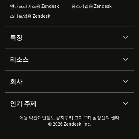
엔터프라이즈용 Zendesk
중소기업용 Zendesk
스타트업용 Zendesk
특징
AI 상담사
코파일럿
리소스
Zendesk AI
메시징 & 실시간 채팅
Advanced Data Privacy &
지식창고
헬프 센터
보안
Protection
회사
API & 개발자
블로그
통합 티켓 관리
음성
AI 리서치
이벤트 & 웨비나
회사 소개
Zendesk란?
커뮤니티 포럼
리포팅 & 애널리틱스
인기 주제
고객 사례
Academy
채용 정보
포용성 & 소속감
워크포스 관리
품질 보증(QA)
파트너
전문 서비스
지속 가능성 보고서
Zendesk Foundation
실시간 채팅
이용 약관
개인정보 공지
쿠키 고지
클라이언트 포털
쿠키 설정
신뢰 센터
2026 CX 트렌드
제품 업데이트
© 2026 Zendesk, Inc.
Zendesk Ventures
법적 정보
고객 서비스 소프트웨어
헬프 데스크 통합 티켓 관리 소
프트웨어