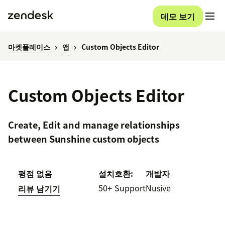
데모 보기
마켓플레이스
앱
Custom Objects Editor
Custom Objects Editor
Create, Edit and manage relationships
between Sunshine custom objects
평점 없음
설치
호환:
개발자
50+
Support
Nusive
리뷰 남기기