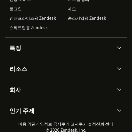
로그인
데모
엔터프라이즈용 Zendesk
중소기업용 Zendesk
스타트업용 Zendesk
특징
AI 상담사
코파일럿
리소스
Zendesk AI
메시징 & 실시간 채팅
Advanced Data Privacy &
지식창고
헬프 센터
보안
Protection
회사
API & 개발자
블로그
통합 티켓 관리
음성
AI 리서치
이벤트 & 웨비나
회사 소개
Zendesk란?
커뮤니티 포럼
리포팅 & 애널리틱스
인기 주제
고객 사례
Academy
채용 정보
포용성 & 소속감
워크포스 관리
품질 보증(QA)
파트너
전문 서비스
지속 가능성 보고서
Zendesk Foundation
실시간 채팅
이용 약관
개인정보 공지
쿠키 고지
클라이언트 포털
쿠키 설정
신뢰 센터
2026 CX 트렌드
제품 업데이트
© 2026 Zendesk, Inc.
Zendesk Ventures
법적 정보