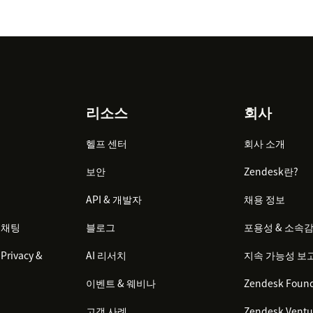
리소스
회사
헬프 센터
회사 소개
보안
Zendesk란?
API & 개발자
채용 정보
 채팅
블로그
포용성 & 소속
Privacy &
AI 리서치
지속 가능성 보
이벤트 & 웨비나
Zendesk Found
고객 사례
Zendesk Ventu