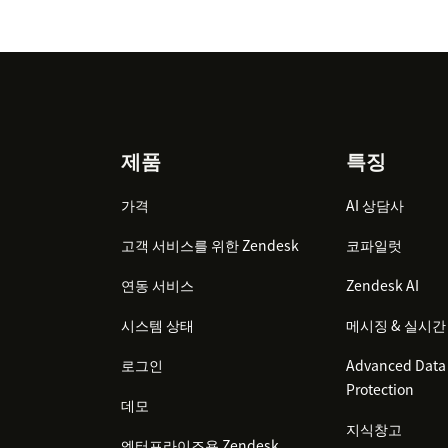
Footer
제품
특징
가격
AI 상담사
고객 서비스를 위한 Zendesk
코파일럿
연동 서비스
Zendesk AI
시스템 상태
메시징 & 실시간
로그인
Advanced Data 
Protection
데모
지식창고
엔터프라이즈용 Zendesk