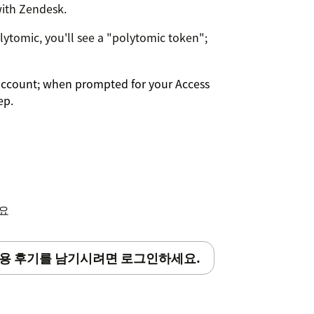
with Zendesk.
lytomic, you'll see a "polytomic token";
 account; when prompted for your Access
ep.
세요
용 후기를 남기시려면 로그인하세요.