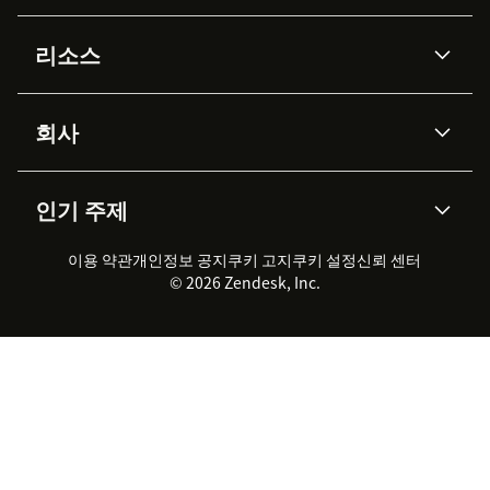
AI 상담사
코파일럿
리소스
Zendesk AI
메시징 & 실시간 채팅
Advanced Data Privacy &
지식창고
헬프 센터
보안
Protection
회사
API & 개발자
블로그
통합 티켓 관리
음성
AI 리서치
이벤트 & 웨비나
회사 소개
Zendesk란?
커뮤니티 포럼
리포팅 & 애널리틱스
인기 주제
고객 사례
Academy
채용 정보
포용성 & 소속감
워크포스 관리
품질 보증(QA)
파트너
전문 서비스
지속 가능성 보고서
Zendesk Foundation
실시간 채팅
이용 약관
개인정보 공지
쿠키 고지
클라이언트 포털
쿠키 설정
신뢰 센터
2026 CX 트렌드
제품 업데이트
© 2026 Zendesk, Inc.
Zendesk Ventures
법적 정보
고객 서비스 소프트웨어
헬프 데스크 통합 티켓 관리 소
프트웨어
실시간 채팅 소프트웨어
포럼 소프트웨어
헬프 데스크 소프트웨어
클라이언트 포털 소프트웨어
지식창고 소프트웨어
TOP AI 상담사