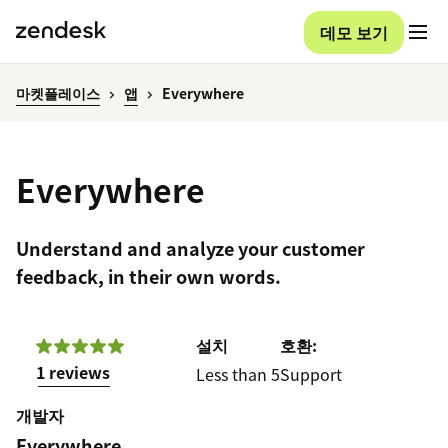
데모 보기
마켓플레이스
앱
Everywhere
Everywhere
Understand and analyze your customer
feedback, in their own words.
설치
호환:
1 reviews
Less than 5
Support
개발자
Everywhere