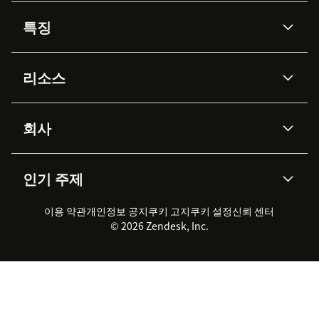
특징
AI 상담사
코파일럿
리소스
Zendesk AI
메시징 & 실시간 채팅
Advanced Data Privacy &
지식창고
헬프 센터
보안
Protection
회사
API & 개발자
블로그
통합 티켓 관리
음성
AI 리서치
이벤트 & 웨비나
회사 소개
Zendesk란?
커뮤니티 포럼
리포팅 & 애널리틱스
인기 주제
고객 사례
Academy
채용 정보
포용성 & 소속감
워크포스 관리
품질 보증(QA)
파트너
전문 서비스
지속 가능성 보고서
Zendesk Foundation
실시간 채팅
이용 약관
개인정보 공지
쿠키 고지
클라이언트 포털
쿠키 설정
신뢰 센터
2026 CX 트렌드
제품 업데이트
© 2026 Zendesk, Inc.
Zendesk Ventures
법적 정보
고객 서비스 소프트웨어
헬프 데스크 통합 티켓 관리 소
프트웨어
실시간 채팅 소프트웨어
포럼 소프트웨어
헬프 데스크 소프트웨어
클라이언트 포털 소프트웨어
지식창고 소프트웨어
TOP AI 상담사