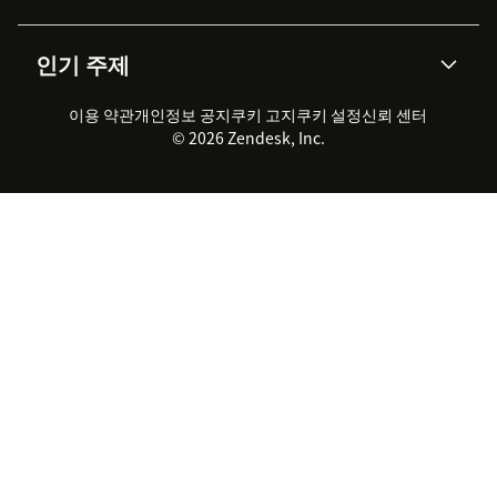
통합 티켓 관리
음성
AI 리서치
이벤트 & 웨비나
회사 소개
Zendesk란?
커뮤니티 포럼
리포팅 & 애널리틱스
인기 주제
고객 사례
Academy
채용 정보
포용성 & 소속감
워크포스 관리
품질 보증(QA)
파트너
전문 서비스
지속 가능성 보고서
Zendesk Foundation
실시간 채팅
이용 약관
개인정보 공지
쿠키 고지
클라이언트 포털
쿠키 설정
신뢰 센터
2026 CX 트렌드
제품 업데이트
© 2026 Zendesk, Inc.
Zendesk Ventures
법적 정보
고객 서비스 소프트웨어
헬프 데스크 통합 티켓 관리 소
프트웨어
실시간 채팅 소프트웨어
포럼 소프트웨어
헬프 데스크 소프트웨어
클라이언트 포털 소프트웨어
지식창고 소프트웨어
TOP AI 상담사