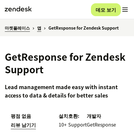
데모 보기
마켓플레이스
앱
GetResponse for Zendesk Support
GetResponse for Zendesk
Support
Lead management made easy with instant
access to data & details for better sales
평점 없음
설치
호환:
개발자
10+
Support
GetResponse
리뷰 남기기