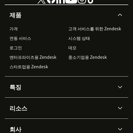
제품
가격
고객 서비스를 위한 Zendesk
연동 서비스
시스템 상태
로그인
데모
엔터프라이즈용 Zendesk
중소기업용 Zendesk
스타트업용 Zendesk
특징
AI 상담사
코파일럿
리소스
Zendesk AI
메시징 & 실시간 채팅
Advanced Data Privacy &
지식창고
헬프 센터
보안
Protection
회사
API & 개발자
블로그