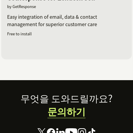
by GetResponse
Easy integration of email, data & contact
management for superior customer care
Free to install
Footer
무엇을 도와드릴까요?
문의하기