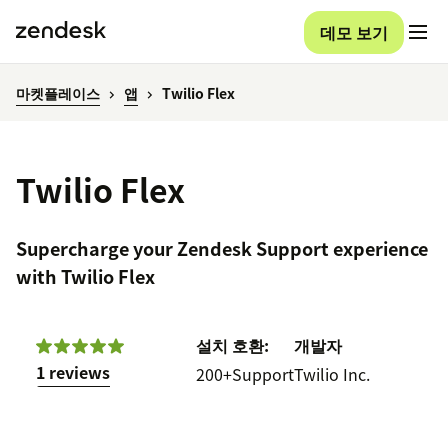
데모 보기
마켓플레이스
앱
Twilio Flex
Twilio Flex
Supercharge your Zendesk Support experience
with Twilio Flex
설치
호환:
개발자
1 reviews
200+
Support
Twilio Inc.