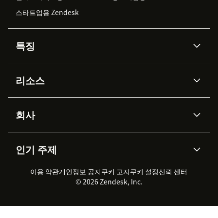
스타트업용 Zendesk
특징
AI 상담사
코파일럿
리소스
Zendesk AI
메시징 & 실시간 채팅
Advanced Data Privacy &
지식창고
헬프 센터
보안
Protection
회사
API & 개발자
블로그
통합 티켓 관리
음성
AI 리서치
이벤트 & 웨비나
회사 소개
Zendesk란?
커뮤니티 포럼
리포팅 & 애널리틱스
인기 주제
고객 사례
Academy
채용 정보
포용성 & 소속감
워크포스 관리
품질 보증(QA)
파트너
전문 서비스
지속 가능성 보고서
Zendesk Foundation
실시간 채팅
이용 약관
개인정보 공지
쿠키 고지
클라이언트 포털
쿠키 설정
신뢰 센터
2026 CX 트렌드
제품 업데이트
© 2026 Zendesk, Inc.
Zendesk Ventures
법적 정보
고객 서비스 소프트웨어
헬프 데스크 통합 티켓 관리 소
프트웨어
실시간 채팅 소프트웨어
포럼 소프트웨어