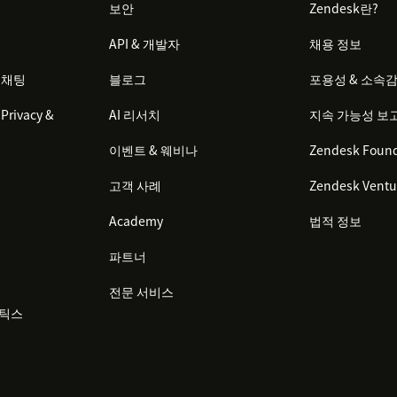
보안
Zendesk란?
API & 개발자
채용 정보
 채팅
블로그
포용성 & 소속
Privacy &
AI 리서치
지속 가능성 보
이벤트 & 웨비나
Zendesk Found
고객 사례
Zendesk Ventu
Academy
법적 정보
파트너
전문 서비스
리틱스