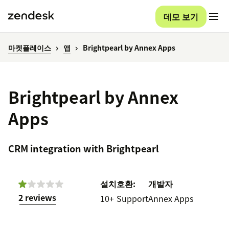
데모 보기
마켓플레이스
앱
Brightpearl by Annex Apps
Brightpearl by Annex
Apps
CRM integration with Brightpearl
설치
호환:
개발자
2 reviews
10+
Support
Annex Apps