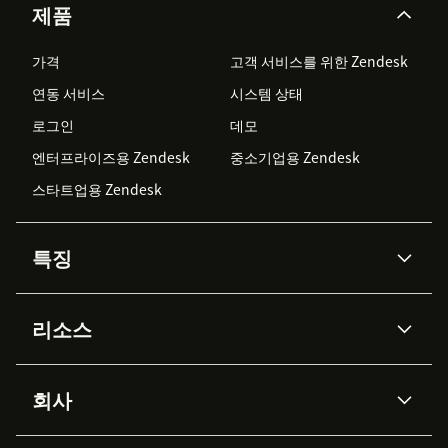
제품
가격
고객 서비스를 위한 Zendesk
연동 서비스
시스템 상태
로그인
데모
엔터프라이즈용 Zendesk
중소기업용 Zendesk
스타트업용 Zendesk
특징
AI 상담사
코파일럿
리소스
Zendesk AI
메시징 & 실시간 채팅
Advanced Data Privacy &
지식창고
헬프 센터
보안
Protection
회사
API & 개발자
블로그
통합 티켓 관리
음성
AI 리서치
이벤트 & 웨비나
회사 소개
Zendesk란?