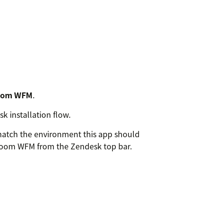
oom WFM
.
 installation flow.
 match the environment this app should
n Zoom WFM from the Zendesk top bar.