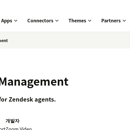
Apps
Connectors
Themes
Partners
ment
 Management
or Zendesk agents.
개발자
ort
Zoom Video