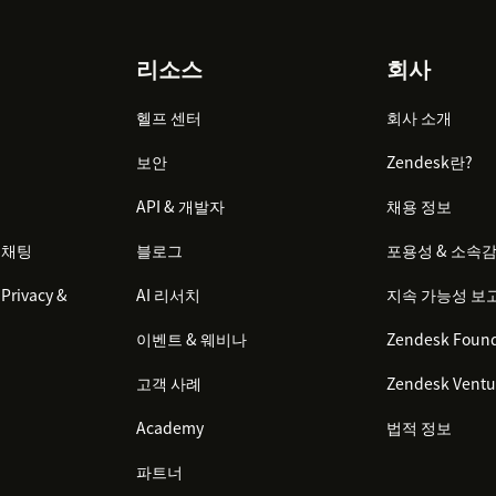
리소스
회사
헬프 센터
회사 소개
보안
Zendesk란?
API & 개발자
채용 정보
 채팅
블로그
포용성 & 소속
Privacy &
AI 리서치
지속 가능성 보
이벤트 & 웨비나
Zendesk Found
고객 사례
Zendesk Ventu
Academy
법적 정보
파트너