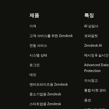
Footer
제품
특징
가격
AI 상담사
고객 서비스를 위한 Zendesk
코파일럿
연동 서비스
Zendesk AI
시스템 상태
메시징 & 실시간
로그인
Advanced Data 
Protection
데모
지식창고
엔터프라이즈용 Zendesk
통합 티켓 관리
중소기업용 Zendesk
음성
스타트업용 Zendesk