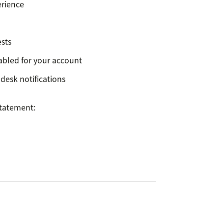
erience
sts
abled for your account
desk notifications
Statement: