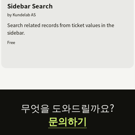
Sidebar Search
by Kundelab AS
Search related records from ticket values in the
sidebar.
Free
Footer
무엇을 도와드릴까요?
문의하기