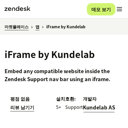
데모 보기
마켓플레이스
앱
iFrame by Kundelab
iFrame by Kundelab
Embed any compatible website inside the
Zendesk Support nav bar using an iframe.
평점 없음
설치
호환:
개발자
5+
Support
Kundelab AS
리뷰 남기기