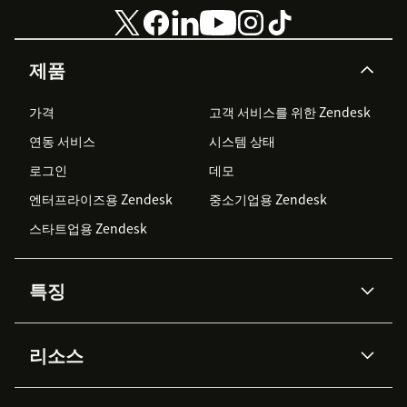
제품
가격
고객 서비스를 위한 Zendesk
연동 서비스
시스템 상태
로그인
데모
엔터프라이즈용 Zendesk
중소기업용 Zendesk
스타트업용 Zendesk
특징
AI 상담사
코파일럿
리소스
Zendesk AI
메시징 & 실시간 채팅
Advanced Data Privacy &
지식창고
헬프 센터
보안