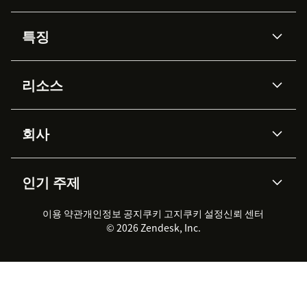
특징
AI 상담사
코파일럿
리소스
Zendesk AI
메시징 & 실시간 채팅
Advanced Data Privacy &
지식창고
헬프 센터
보안
Protection
회사
API & 개발자
블로그
통합 티켓 관리
음성
AI 리서치
이벤트 & 웨비나
회사 소개
Zendesk란?
커뮤니티 포럼
리포팅 & 애널리틱스
인기 주제
고객 사례
Academy
채용 정보
포용성 & 소속감
워크포스 관리
품질 보증(QA)
파트너
전문 서비스
지속 가능성 보고서
Zendesk Foundation
실시간 채팅
이용 약관
개인정보 공지
쿠키 고지
클라이언트 포털
쿠키 설정
신뢰 센터
2026 CX 트렌드
제품 업데이트
© 2026 Zendesk, Inc.
Zendesk Ventures
법적 정보
고객 서비스 소프트웨어
헬프 데스크 통합 티켓 관리 소
프트웨어
실시간 채팅 소프트웨어
포럼 소프트웨어
헬프 데스크 소프트웨어
클라이언트 포털 소프트웨어