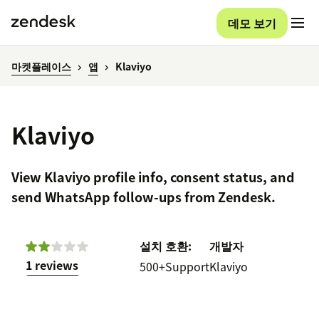
데모 보기
마켓플레이스
앱
Klaviyo
Klaviyo
View Klaviyo profile info, consent status, and
send WhatsApp follow-ups from Zendesk.
설치
호환:
개발자
1 reviews
500+
Support
Klaviyo