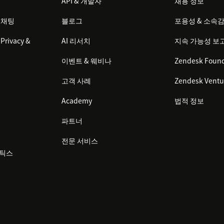
API & 개발자
채용 정보
 채팅
블로그
포용성 & 소속
Privacy &
AI 리서치
지속 가능성 보
이벤트 & 웨비나
Zendesk Found
고객 사례
Zendesk Ventu
Academy
법적 정보
파트너
전문 서비스
리틱스