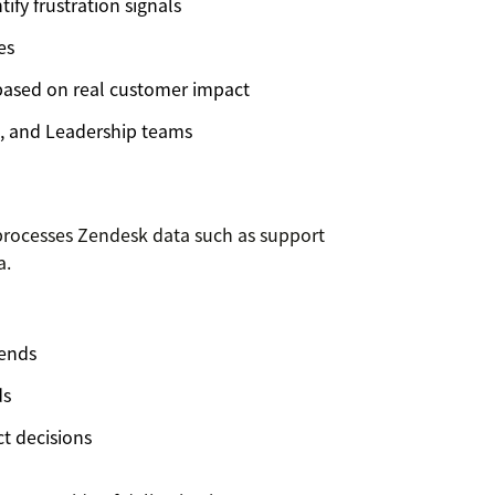
fy frustration signals
es
based on real customer impact
s, and Leadership teams
d processes Zendesk data such as support
a.
rends
ds
t decisions