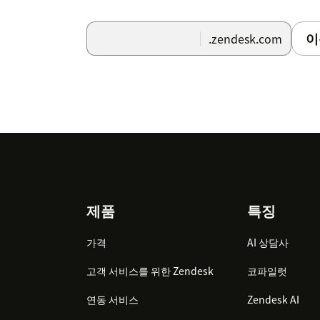
이
.zendesk.com
Footer
제품
특징
가격
AI 상담사
고객 서비스를 위한 Zendesk
코파일럿
연동 서비스
Zendesk AI