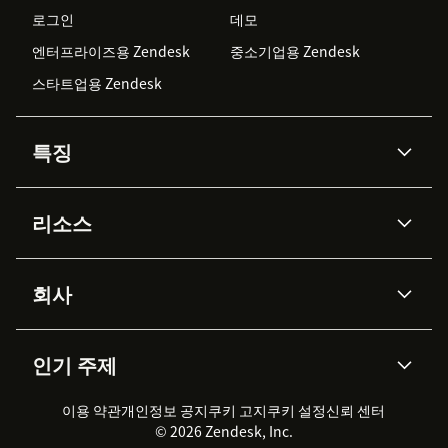
로그인
데모
엔터프라이즈용 Zendesk
중소기업용 Zendesk
스타트업용 Zendesk
특징
AI 상담사
코파일럿
리소스
Zendesk AI
메시징 & 실시간 채팅
Advanced Data Privacy &
지식창고
헬프 센터
보안
Protection
회사
API & 개발자
블로그
통합 티켓 관리
음성
AI 리서치
이벤트 & 웨비나
회사 소개
Zendesk란?
커뮤니티 포럼
리포팅 & 애널리틱스
인기 주제
고객 사례
Academy
채용 정보
포용성 & 소속감
워크포스 관리
품질 보증(QA)
파트너
전문 서비스
지속 가능성 보고서
Zendesk Foundation
실시간 채팅
이용 약관
개인정보 공지
쿠키 고지
클라이언트 포털
쿠키 설정
신뢰 센터
2026 CX 트렌드
제품 업데이트
© 2026 Zendesk, Inc.
Zendesk Ventures
법적 정보
고객 서비스 소프트웨어
헬프 데스크 통합 티켓 관리 소