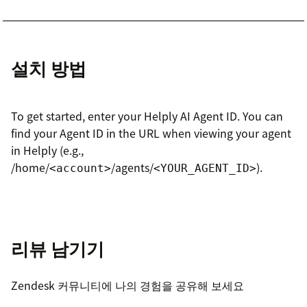
설치 방법
To get started, enter your Helply AI Agent ID. You can
find your Agent ID in the URL when viewing your agent
in Helply (e.g.,
/home/
/agents/
).
<account>
<YOUR_AGENT_ID>
리뷰 남기기
Zendesk 커뮤니티에 나의 경험을 공유해 보세요