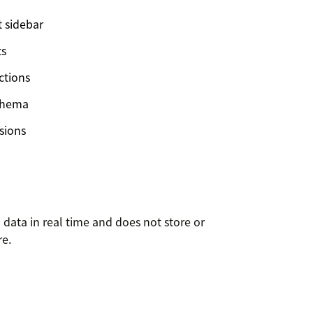
t sidebar
ts
ctions
schema
sions
 data in real time and does not store or
re.