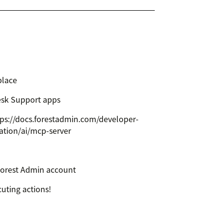
place
sk Support apps
tps://docs.forestadmin.com/developer-
ation/ai/mcp-server
 Forest Admin account
uting actions!