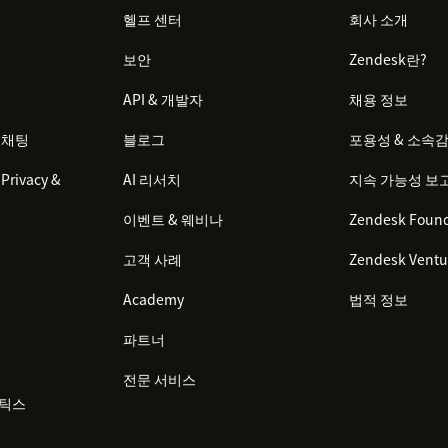
헬프 센터
회사 소개
보안
Zendesk란?
API & 개발자
채용 정보
 채팅
블로그
포용성 & 소속
Privacy &
AI 리서치
지속 가능성 보
이벤트 & 웨비나
Zendesk Found
고객 사례
Zendesk Ventu
Academy
법적 정보
파트너
전문 서비스
리틱스