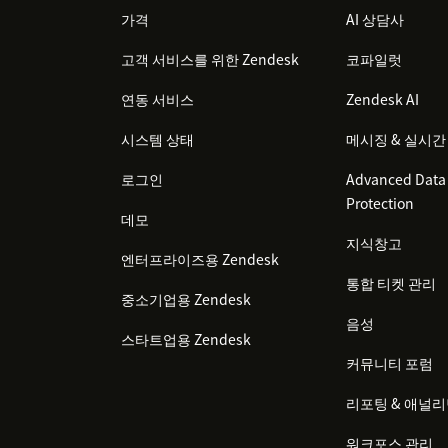
가격
AI 상담사
고객 서비스를 위한 Zendesk
코파일럿
연동 서비스
Zendesk AI
시스템 상태
메시징 & 실시간
로그인
Advanced Data 
Protection
데모
지식창고
엔터프라이즈용 Zendesk
통합 티켓 관리
중소기업용 Zendesk
음성
스타트업용 Zendesk
커뮤니티 포럼
리포팅 & 애널
워크포스 관리