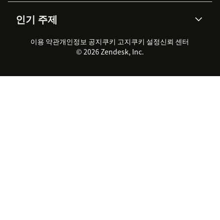
AI 리서치
이벤트 & 웨비나
회사 소개
Zendesk란?
커뮤니티 포럼
리포팅 & 애널리틱스
인기 주제
고객 사례
Academy
채용 정보
포용성 & 소속감
워크포스 관리
품질 보증(QA)
파트너
전문 서비스
지속 가능성 보고서
Zendesk Foundation
실시간 채팅
이용 약관
개인정보 공지
쿠키 고지
클라이언트 포털
쿠키 설정
신뢰 센터
2026 CX 트렌드
제품 업데이트
© 2026 Zendesk, Inc.
Zendesk Ventures
법적 정보
고객 서비스 소프트웨어
헬프 데스크 통합 티켓 관리 소
프트웨어
실시간 채팅 소프트웨어
포럼 소프트웨어
헬프 데스크 소프트웨어
클라이언트 포털 소프트웨어
지식창고 소프트웨어
TOP AI 상담사