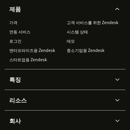
제품
가격
고객 서비스를 위한 Zendesk
연동 서비스
시스템 상태
로그인
데모
엔터프라이즈용 Zendesk
중소기업용 Zendesk
스타트업용 Zendesk
특징
AI 상담사
코파일럿
리소스
Zendesk AI
메시징 & 실시간 채팅
Advanced Data Privacy &
지식창고
헬프 센터
보안
Protection
회사
API & 개발자
블로그
통합 티켓 관리
음성