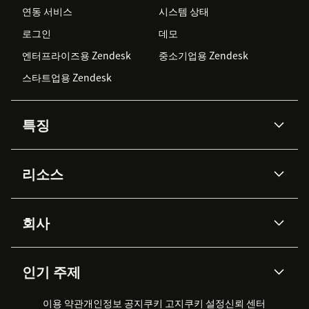
연동 서비스
시스템 상태
로그인
데모
엔터프라이즈용 Zendesk
중소기업용 Zendesk
스타트업용 Zendesk
특징
AI 상담사
코파일럿
리소스
Zendesk AI
메시징 & 실시간 채팅
Advanced Data Privacy &
지식창고
헬프 센터
보안
Protection
회사
API & 개발자
블로그
통합 티켓 관리
음성
AI 리서치
이벤트 & 웨비나
회사 소개
Zendesk란?
커뮤니티 포럼
리포팅 & 애널리틱스
인기 주제
고객 사례
Academy
채용 정보
포용성 & 소속감
워크포스 관리
품질 보증(QA)
파트너
전문 서비스
지속 가능성 보고서
Zendesk Foundation
실시간 채팅
이용 약관
개인정보 공지
쿠키 고지
클라이언트 포털
쿠키 설정
신뢰 센터
2026 CX 트렌드
제품 업데이트