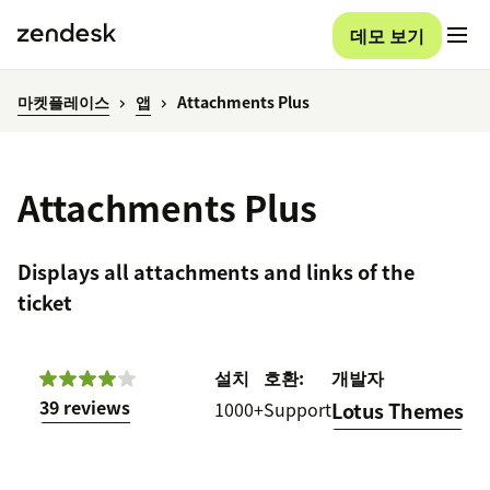
데모 보기
마켓플레이스
앱
Attachments Plus
Attachments Plus
Displays all attachments and links of the
ticket
설치
호환:
개발자
39 reviews
1000+
Support
Lotus Themes