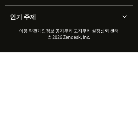
통합 티켓 관리
음성
AI 리서치
이벤트 & 웨비나
회사 소개
Zendesk란?
커뮤니티 포럼
리포팅 & 애널리틱스
인기 주제
고객 사례
Academy
채용 정보
포용성 & 소속감
워크포스 관리
품질 보증(QA)
파트너
전문 서비스
지속 가능성 보고서
Zendesk Foundation
실시간 채팅
이용 약관
개인정보 공지
쿠키 고지
클라이언트 포털
쿠키 설정
신뢰 센터
2026 CX 트렌드
제품 업데이트
© 2026 Zendesk, Inc.
Zendesk Ventures
법적 정보
고객 서비스 소프트웨어
헬프 데스크 통합 티켓 관리 소
프트웨어
실시간 채팅 소프트웨어
포럼 소프트웨어
헬프 데스크 소프트웨어
클라이언트 포털 소프트웨어
지식창고 소프트웨어
TOP AI 상담사