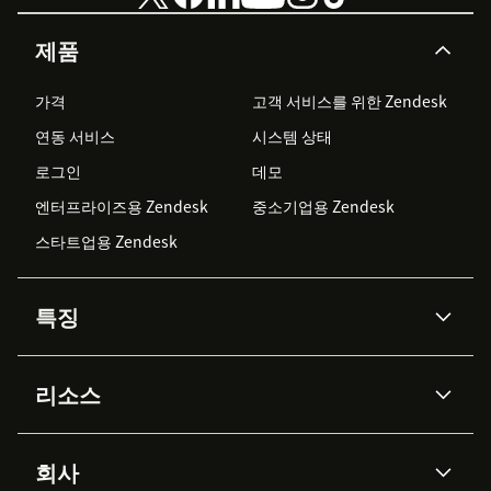
제품
가격
고객 서비스를 위한 Zendesk
연동 서비스
시스템 상태
로그인
데모
엔터프라이즈용 Zendesk
중소기업용 Zendesk
스타트업용 Zendesk
특징
AI 상담사
코파일럿
리소스
Zendesk AI
메시징 & 실시간 채팅
Advanced Data Privacy &
지식창고
헬프 센터
보안
Protection
회사
API & 개발자
블로그