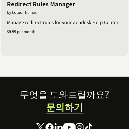
Redirect Rules Manager
by Lotus Themes
Manage redirect rules for your Zendesk Help Center
$9.99 per month
Footer
무엇을 도와드릴까요?
문의하기