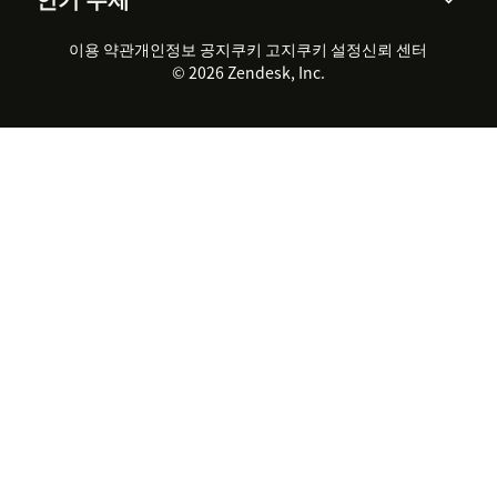
채용 정보
포용성 & 소속감
워크포스 관리
품질 보증(QA)
파트너
전문 서비스
지속 가능성 보고서
Zendesk Foundation
실시간 채팅
이용 약관
개인정보 공지
쿠키 고지
클라이언트 포털
쿠키 설정
신뢰 센터
2026 CX 트렌드
제품 업데이트
© 2026 Zendesk, Inc.
Zendesk Ventures
법적 정보
고객 서비스 소프트웨어
헬프 데스크 통합 티켓 관리 소
프트웨어
실시간 채팅 소프트웨어
포럼 소프트웨어
헬프 데스크 소프트웨어
클라이언트 포털 소프트웨어
지식창고 소프트웨어
TOP AI 상담사