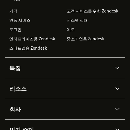
가격
고객 서비스를 위한 Zendesk
연동 서비스
시스템 상태
로그인
데모
엔터프라이즈용 Zendesk
중소기업용 Zendesk
스타트업용 Zendesk
특징
AI 상담사
코파일럿
리소스
Zendesk AI
메시징 & 실시간 채팅
Advanced Data Privacy &
지식창고
헬프 센터
보안
Protection
회사
API & 개발자
블로그
통합 티켓 관리
음성
AI 리서치
이벤트 & 웨비나
회사 소개
Zendesk란?
커뮤니티 포럼
리포팅 & 애널리틱스
인기 주제
고객 사례
Academy