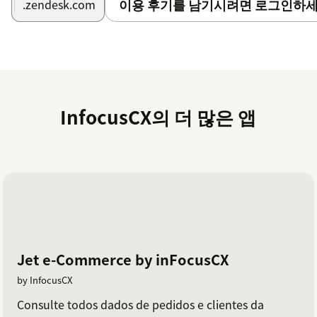
이용 후기를 남기시려면 로그인하세
.zendesk.com
InfocusCX의 더 많은 앱
Jet e-Commerce by inFocusCX
by InfocusCX
Consulte todos dados de pedidos e clientes da