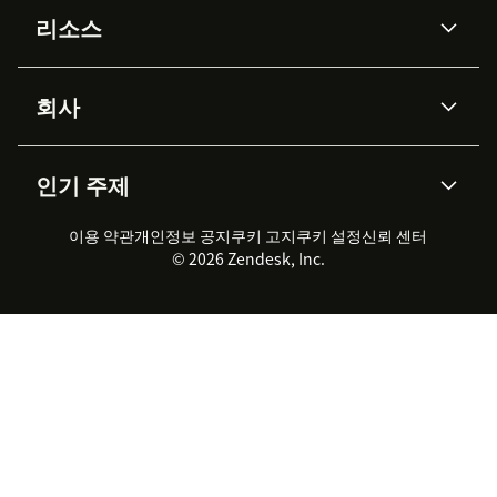
AI 상담사
코파일럿
리소스
Zendesk AI
메시징 & 실시간 채팅
Advanced Data Privacy &
지식창고
헬프 센터
보안
Protection
회사
API & 개발자
블로그
통합 티켓 관리
음성
AI 리서치
이벤트 & 웨비나
회사 소개
Zendesk란?
커뮤니티 포럼
리포팅 & 애널리틱스
인기 주제
고객 사례
Academy
채용 정보
포용성 & 소속감
워크포스 관리
품질 보증(QA)
파트너
전문 서비스
지속 가능성 보고서
Zendesk Foundation
실시간 채팅
이용 약관
개인정보 공지
쿠키 고지
클라이언트 포털
쿠키 설정
신뢰 센터
2026 CX 트렌드
제품 업데이트
© 2026 Zendesk, Inc.
Zendesk Ventures
법적 정보
고객 서비스 소프트웨어
헬프 데스크 통합 티켓 관리 소
프트웨어
실시간 채팅 소프트웨어
포럼 소프트웨어
헬프 데스크 소프트웨어
클라이언트 포털 소프트웨어
지식창고 소프트웨어
TOP AI 상담사