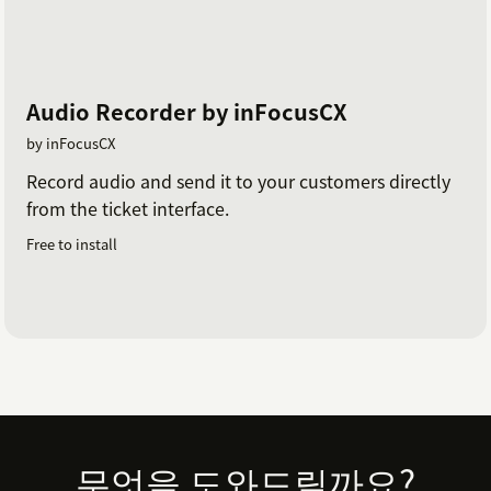
Audio Recorder by inFocusCX
by inFocusCX
Record audio and send it to your customers directly
from the ticket interface.
Free to install
Footer
무엇을 도와드릴까요?