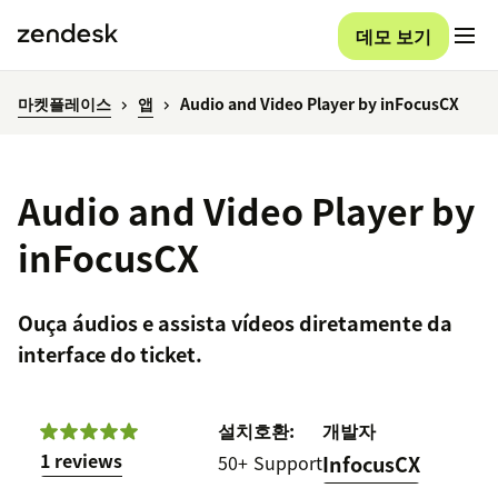
데모 보기
마켓플레이스
앱
Audio and Video Player by inFocusCX
Audio and Video Player by
inFocusCX
Ouça áudios e assista vídeos diretamente da
interface do ticket.
설치
호환:
개발자
1 reviews
50+
Support
InfocusCX