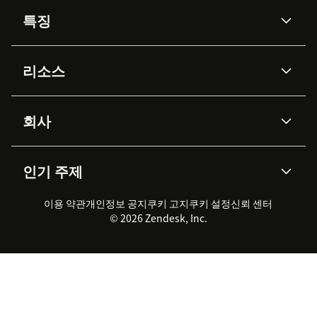
특징
AI 상담사
코파일럿
리소스
Zendesk AI
메시징 & 실시간 채팅
Advanced Data Privacy &
지식창고
헬프 센터
보안
Protection
회사
API & 개발자
블로그
통합 티켓 관리
음성
AI 리서치
이벤트 & 웨비나
회사 소개
Zendesk란?
커뮤니티 포럼
리포팅 & 애널리틱스
인기 주제
고객 사례
Academy
채용 정보
포용성 & 소속감
워크포스 관리
품질 보증(QA)
파트너
전문 서비스
지속 가능성 보고서
Zendesk Foundation
실시간 채팅
이용 약관
개인정보 공지
쿠키 고지
클라이언트 포털
쿠키 설정
신뢰 센터
2026 CX 트렌드
제품 업데이트
© 2026 Zendesk, Inc.
Zendesk Ventures
법적 정보
고객 서비스 소프트웨어
헬프 데스크 통합 티켓 관리 소
프트웨어
실시간 채팅 소프트웨어
포럼 소프트웨어
헬프 데스크 소프트웨어
클라이언트 포털 소프트웨어
지식창고 소프트웨어
TOP AI 상담사