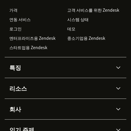
가격
고객 서비스를 위한 Zendesk
연동 서비스
시스템 상태
로그인
데모
엔터프라이즈용 Zendesk
중소기업용 Zendesk
스타트업용 Zendesk
특징
AI 상담사
코파일럿
리소스
Zendesk AI
메시징 & 실시간 채팅
Advanced Data Privacy &
지식창고
헬프 센터
보안
Protection
회사
API & 개발자
블로그
통합 티켓 관리
음성
AI 리서치
이벤트 & 웨비나
회사 소개
Zendesk란?
커뮤니티 포럼
리포팅 & 애널리틱스
인기 주제
고객 사례
Academy