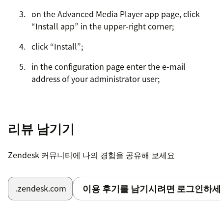
on the Advanced Media Player app page, click
“Install app” in the upper-right corner;
click “Install”;
in the configuration page enter the e-mail
address of your administrator user;
once the application is installed, open a ticket
with your admin user at least once, in order to
remove the yellow banner in the app.
리뷰 남기기
Privacy information
Zendesk 커뮤니티에 나의 경험을 공유해 보세요
Advanced Media Player is a free app.
Registration is required to hide the banner shown in
이용 후기를 남기시려면 로그인하세
.zendesk.com
the app. To register use the administrator e-mail
address you have previously configured in the app.