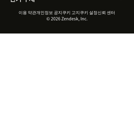
채용 정보
포용성 & 소속감
워크포스 관리
품질 보증(QA)
파트너
전문 서비스
지속 가능성 보고서
Zendesk Foundation
실시간 채팅
이용 약관
개인정보 공지
쿠키 고지
클라이언트 포털
쿠키 설정
신뢰 센터
2026 CX 트렌드
제품 업데이트
© 2026 Zendesk, Inc.
Zendesk Ventures
법적 정보
고객 서비스 소프트웨어
헬프 데스크 통합 티켓 관리 소
프트웨어
실시간 채팅 소프트웨어
포럼 소프트웨어
헬프 데스크 소프트웨어
클라이언트 포털 소프트웨어
지식창고 소프트웨어
TOP AI 상담사