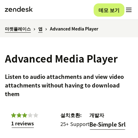
데모 보기
마켓플레이스
앱
Advanced Media Player
Advanced Media Player
Listen to audio attachments and view video
attachments without having to download
them
설치
호환:
개발자
1 reviews
25+
Support
Be-Simple Srl