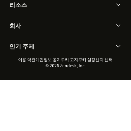
리소스
Zendesk AI
메시징 & 실시간 채팅
Advanced Data Privacy &
지식창고
헬프 센터
보안
Protection
회사
API & 개발자
블로그
통합 티켓 관리
음성
AI 리서치
이벤트 & 웨비나
회사 소개
Zendesk란?
커뮤니티 포럼
리포팅 & 애널리틱스
인기 주제
고객 사례
Academy
채용 정보
포용성 & 소속감
워크포스 관리
품질 보증(QA)
파트너
전문 서비스
지속 가능성 보고서
Zendesk Foundation
실시간 채팅
이용 약관
개인정보 공지
쿠키 고지
클라이언트 포털
쿠키 설정
신뢰 센터
2026 CX 트렌드
제품 업데이트
© 2026 Zendesk, Inc.
Zendesk Ventures
법적 정보
고객 서비스 소프트웨어
헬프 데스크 통합 티켓 관리 소
프트웨어
실시간 채팅 소프트웨어
포럼 소프트웨어
헬프 데스크 소프트웨어
클라이언트 포털 소프트웨어
지식창고 소프트웨어
TOP AI 상담사