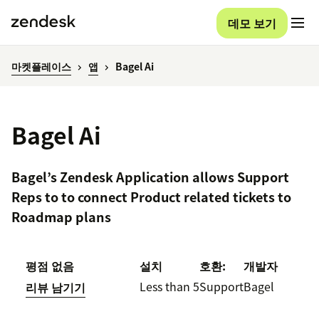
데모 보기
마켓플레이스
앱
Bagel Ai
Bagel Ai
Bagel’s Zendesk Application allows Support
Reps to to connect Product related tickets to
Roadmap plans
평점 없음
설치
호환:
개발자
Less than 5
Support
Bagel
리뷰 남기기