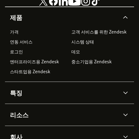
제품
가격
고객 서비스를 위한 Zendesk
연동 서비스
시스템 상태
로그인
데모
엔터프라이즈용 Zendesk
중소기업용 Zendesk
스타트업용 Zendesk
특징
AI 상담사
코파일럿
리소스
Zendesk AI
메시징 & 실시간 채팅
Advanced Data Privacy &
지식창고
헬프 센터
보안
Protection
회사