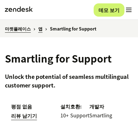
데모 보기
마켓플레이스
앱
Smartling for Support
Smartling for Support
Unlock the potential of seamless multilingual
customer support.
평점 없음
설치
호환:
개발자
10+
Support
Smartling
리뷰 남기기