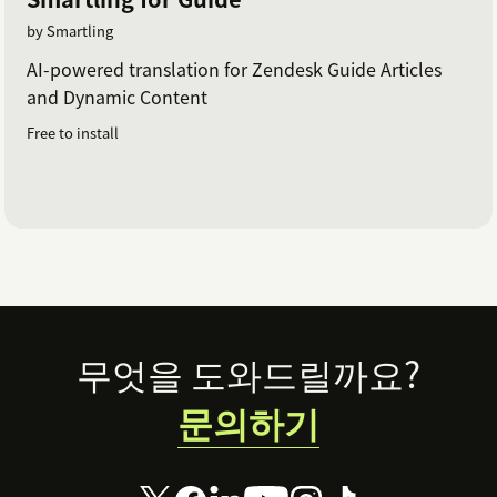
by Smartling
AI-powered translation for Zendesk Guide Articles
and Dynamic Content
Free to install
Footer
무엇을 도와드릴까요?
문의하기