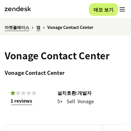
데모 보기
마켓플레이스
앱
Vonage Contact Center
Vonage Contact Center
Vonage Contact Center
설치
호환:
개발자
1 reviews
5+
Sell
Vonage