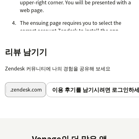
upper-right corner. You will be presented with a
web page.
The ensuing page requires you to select the
correct account Zendesk to install the app.
Click Continue. The app installs to your Zendesk
리뷰 남기기
account.
Refresh your Zendesk session. The Vonage app
Zendesk 커뮤니티에 나의 경험을 공유해 보세요
icon will now appear in the top right hand
corner.
이용 후기를 남기시려면 로그인하세
.zendesk.com
Click the Vonage app icon. The Vonage login
screen opens.
Enter your Vonage username and password.
Configuration
Vonage의 더 많은 앱
Further configuration steps and further instructions can