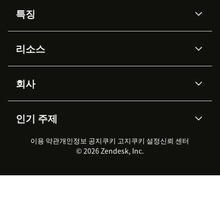
특징
AI 상담사
코파일럿
리소스
Zendesk AI
메시징 & 실시간 채팅
Advanced Data Privacy &
지식창고
헬프 센터
보안
Protection
회사
API & 개발자
블로그
통합 티켓 관리
음성
AI 리서치
이벤트 & 웨비나
회사 소개
Zendesk란?
커뮤니티 포럼
리포팅 & 애널리틱스
인기 주제
고객 사례
Academy
채용 정보
포용성 & 소속감
워크포스 관리
품질 보증(QA)
파트너
전문 서비스
지속 가능성 보고서
Zendesk Foundation
실시간 채팅
이용 약관
개인정보 공지
쿠키 고지
클라이언트 포털
쿠키 설정
신뢰 센터
2026 CX 트렌드
제품 업데이트
© 2026 Zendesk, Inc.
Zendesk Ventures
법적 정보
고객 서비스 소프트웨어
헬프 데스크 통합 티켓 관리 소
프트웨어
실시간 채팅 소프트웨어
포럼 소프트웨어
헬프 데스크 소프트웨어
클라이언트 포털 소프트웨어
지식창고 소프트웨어
TOP AI 상담사