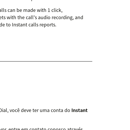
alls can be made with 1 click,
s with the call's audio recording, and
e to Instant calls reports.
k2Dial, você deve ter uma conta do
Instant
avor, entre em contato conosco através