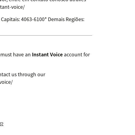
tant-voice/
s Capitais: 4063-6100* Demais Regiões:
u must have an
Instant Voice
account for
ntact us through our
voice/
세요