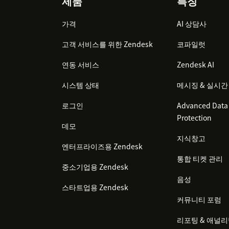
Footer
제품
특징
가격
AI 상담사
고객 서비스를 위한 Zendesk
코파일럿
연동 서비스
Zendesk AI
시스템 상태
메시징 & 실시간
로그인
Advanced Data 
Protection
데모
지식창고
엔터프라이즈용 Zendesk
통합 티켓 관리
중소기업용 Zendesk
음성
스타트업용 Zendesk
커뮤니티 포럼
리포팅 & 애널