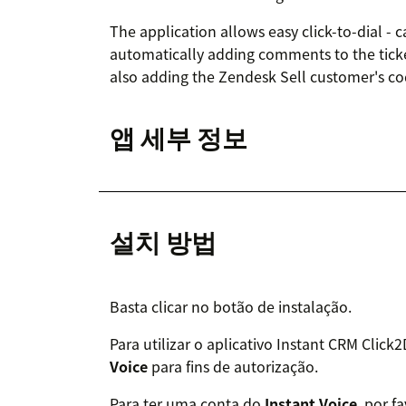
The application allows easy click-to-dial - c
automatically adding comments to the ticket
also adding the Zendesk Sell customer's cod
앱 세부 정보
설치 방법
Basta clicar no botão de instalação.
Para utilizar o aplicativo Instant CRM Clic
Voice
para fins de autorização.
Para ter uma conta do
Instant Voice
, por f