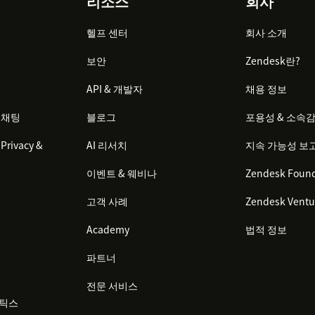
리소스
회사
헬프 센터
회사 소개
보안
Zendesk란?
API & 개발자
채용 정보
 채팅
블로그
포용성 & 소속
Privacy &
AI 리서치
지속 가능성 보
이벤트 & 웨비나
Zendesk Found
고객 사례
Zendesk Ventu
Academy
법적 정보
파트너
전문 서비스
리틱스