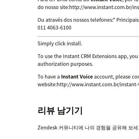
do nosso site:http://www.instant.com.br/ins
Ou através dos nossos telefones:* Principai
011 4063-6100
Simply click install.
To use the Instant CRM Extensions app, yo
authorization purposes.
To have a
Instant Voice
account, please co
website:http://www.instant.com.br/instant-
Or call us at +55 11 4063-6100
리뷰 남기기
Zendesk 커뮤니티에 나의 경험을 공유해 보