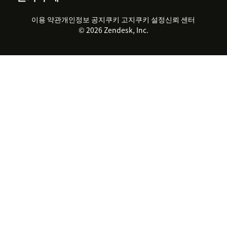
채용 정보
포용성 & 소속감
워크포스 관리
품질 보증(QA)
파트너
전문 서비스
지속 가능성 보고서
Zendesk Foundation
실시간 채팅
이용 약관
개인정보 공지
쿠키 고지
클라이언트 포털
쿠키 설정
신뢰 센터
2026 CX 트렌드
제품 업데이트
© 2026 Zendesk, Inc.
Zendesk Ventures
법적 정보
고객 서비스 소프트웨어
헬프 데스크 통합 티켓 관리 소
프트웨어
실시간 채팅 소프트웨어
포럼 소프트웨어
헬프 데스크 소프트웨어
클라이언트 포털 소프트웨어
지식창고 소프트웨어
TOP AI 상담사