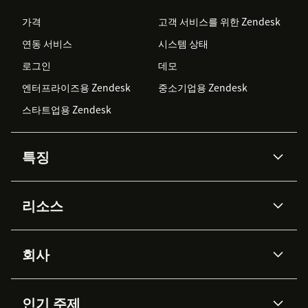
가격
고객 서비스를 위한 Zendesk
연동 서비스
시스템 상태
로그인
데모
엔터프라이즈용 Zendesk
중소기업용 Zendesk
스타트업용 Zendesk
특징
AI 상담사
코파일럿
리소스
Zendesk AI
메시징 & 실시간 채팅
Advanced Data Privacy &
지식창고
헬프 센터
보안
Protection
회사
API & 개발자
블로그
통합 티켓 관리
음성
AI 리서치
이벤트 & 웨비나
회사 소개
Zendesk란?
커뮤니티 포럼
리포팅 & 애널리틱스
인기 주제
고객 사례
Academy