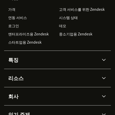
가격
고객 서비스를 위한 Zendesk
연동 서비스
시스템 상태
로그인
데모
엔터프라이즈용 Zendesk
중소기업용 Zendesk
스타트업용 Zendesk
특징
AI 상담사
코파일럿
리소스
Zendesk AI
메시징 & 실시간 채팅
Advanced Data Privacy &
지식창고
헬프 센터
보안
Protection
회사
API & 개발자
블로그
통합 티켓 관리
음성
AI 리서치
이벤트 & 웨비나
회사 소개
Zendesk란?
커뮤니티 포럼
리포팅 & 애널리틱스
인기 주제
고객 사례
Academy