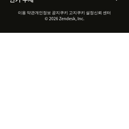
채용 정보
포용성 & 소속감
워크포스 관리
품질 보증(QA)
파트너
전문 서비스
지속 가능성 보고서
Zendesk Foundation
실시간 채팅
이용 약관
개인정보 공지
쿠키 고지
클라이언트 포털
쿠키 설정
신뢰 센터
2026 CX 트렌드
제품 업데이트
© 2026 Zendesk, Inc.
Zendesk Ventures
법적 정보
고객 서비스 소프트웨어
헬프 데스크 통합 티켓 관리 소
프트웨어
실시간 채팅 소프트웨어
포럼 소프트웨어
헬프 데스크 소프트웨어
클라이언트 포털 소프트웨어
지식창고 소프트웨어
TOP AI 상담사