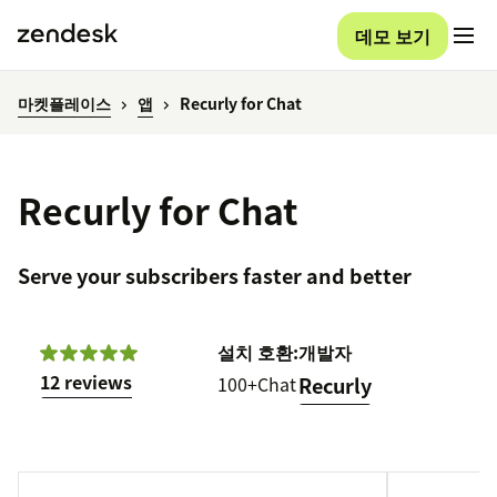
데모 보기
마켓플레이스
앱
Recurly for Chat
Recurly for Chat
Serve your subscribers faster and better
설치
호환:
개발자
12 reviews
100+
Chat
Recurly