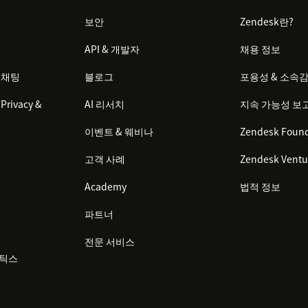
보안
Zendesk란?
API & 개발자
채용 정보
 채팅
블로그
포용성 & 소속
Privacy &
AI 리서치
지속 가능성 보
이벤트 & 웨비나
Zendesk Found
고객 사례
Zendesk Ventu
Academy
법적 정보
파트너
전문 서비스
리틱스