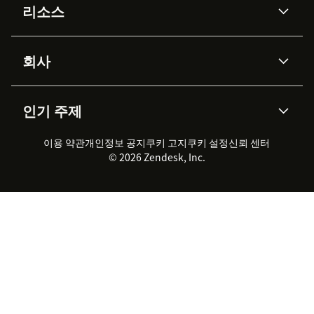
리소스
Zendesk AI
메시징 & 실시간 채팅
Advanced Data Privacy &
지식창고
헬프 센터
보안
Protection
회사
API & 개발자
블로그
통합 티켓 관리
음성
AI 리서치
이벤트 & 웨비나
회사 소개
Zendesk란?
커뮤니티 포럼
리포팅 & 애널리틱스
인기 주제
고객 사례
Academy
채용 정보
포용성 & 소속감
워크포스 관리
품질 보증(QA)
파트너
전문 서비스
지속 가능성 보고서
Zendesk Foundation
실시간 채팅
이용 약관
개인정보 공지
쿠키 고지
클라이언트 포털
쿠키 설정
신뢰 센터
2026 CX 트렌드
제품 업데이트
© 2026 Zendesk, Inc.
Zendesk Ventures
법적 정보
고객 서비스 소프트웨어
헬프 데스크 통합 티켓 관리 소
프트웨어
실시간 채팅 소프트웨어
포럼 소프트웨어
헬프 데스크 소프트웨어
클라이언트 포털 소프트웨어
지식창고 소프트웨어
TOP AI 상담사