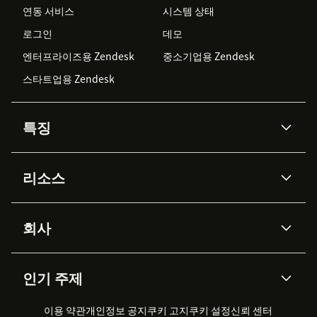
연동 서비스
시스템 상태
로그인
데모
엔터프라이즈용 Zendesk
중소기업용 Zendesk
스타트업용 Zendesk
특징
AI 상담사
코파일럿
리소스
Zendesk AI
메시징 & 실시간 채팅
Advanced Data Privacy &
지식창고
헬프 센터
보안
Protection
회사
API & 개발자
블로그
통합 티켓 관리
음성
AI 리서치
이벤트 & 웨비나
회사 소개
Zendesk란?
커뮤니티 포럼
리포팅 & 애널리틱스
인기 주제
고객 사례
Academy
채용 정보
포용성 & 소속감
워크포스 관리
품질 보증(QA)
파트너
전문 서비스
지속 가능성 보고서
Zendesk Foundation
실시간 채팅
이용 약관
개인정보 공지
쿠키 고지
클라이언트 포털
쿠키 설정
신뢰 센터
2026 CX 트렌드
제품 업데이트