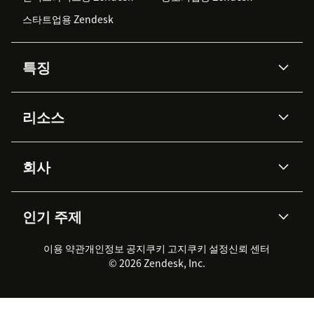
스타트업용 Zendesk
특징
AI 상담사
코파일럿
리소스
Zendesk AI
메시징 & 실시간 채팅
Advanced Data Privacy &
지식창고
헬프 센터
보안
Protection
회사
API & 개발자
블로그
통합 티켓 관리
음성
AI 리서치
이벤트 & 웨비나
회사 소개
Zendesk란?
커뮤니티 포럼
리포팅 & 애널리틱스
인기 주제
고객 사례
Academy
채용 정보
포용성 & 소속감
워크포스 관리
품질 보증(QA)
파트너
전문 서비스
지속 가능성 보고서
Zendesk Foundation
실시간 채팅
이용 약관
개인정보 공지
쿠키 고지
클라이언트 포털
쿠키 설정
신뢰 센터
2026 CX 트렌드
제품 업데이트
© 2026 Zendesk, Inc.
Zendesk Ventures
법적 정보
고객 서비스 소프트웨어
헬프 데스크 통합 티켓 관리 소
프트웨어
실시간 채팅 소프트웨어
포럼 소프트웨어