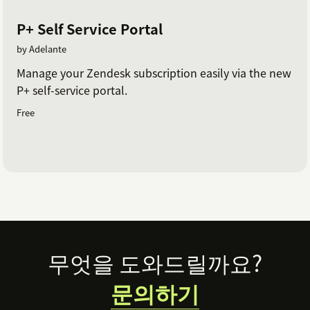
P+ Self Service Portal
by Adelante
Manage your Zendesk subscription easily via the new
P+ self-service portal.
Free
Footer
무엇을 도와드릴까요?
문의하기