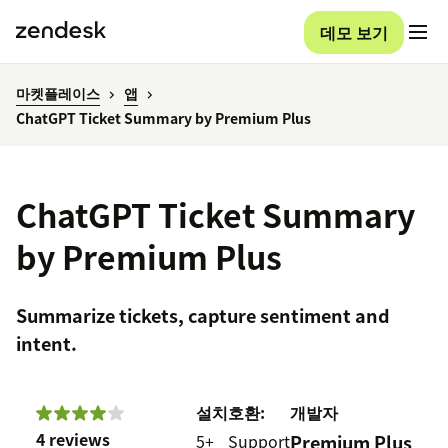
데모 보기
마켓플레이스
앱
ChatGPT Ticket Summary by Premium Plus
ChatGPT Ticket Summary
by Premium Plus
Summarize tickets, capture sentiment and
intent.
설치
호환:
개발자
4 reviews
5+
Support
Premium Plus