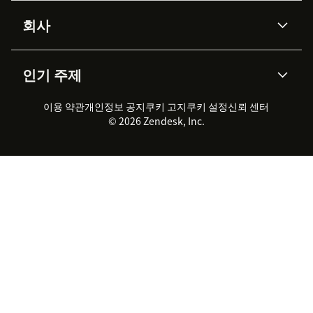
Advanced Data Privacy &
지식창고
헬프 센터
보안
Protection
회사
API & 개발자
블로그
통합 티켓 관리
음성
AI 리서치
이벤트 & 웨비나
회사 소개
Zendesk란?
커뮤니티 포럼
리포팅 & 애널리틱스
인기 주제
고객 사례
Academy
채용 정보
포용성 & 소속감
워크포스 관리
품질 보증(QA)
파트너
전문 서비스
지속 가능성 보고서
Zendesk Foundation
실시간 채팅
이용 약관
개인정보 공지
쿠키 고지
클라이언트 포털
쿠키 설정
신뢰 센터
2026 CX 트렌드
제품 업데이트
© 2026 Zendesk, Inc.
Zendesk Ventures
법적 정보
고객 서비스 소프트웨어
헬프 데스크 통합 티켓 관리 소
프트웨어
실시간 채팅 소프트웨어
포럼 소프트웨어
헬프 데스크 소프트웨어
클라이언트 포털 소프트웨어
지식창고 소프트웨어
TOP AI 상담사