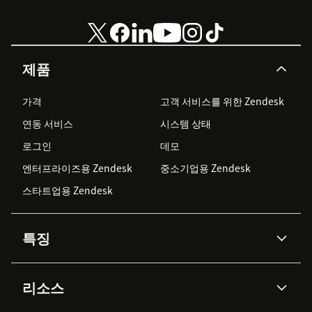
제품
가격
고객 서비스를 위한 Zendesk
연동 서비스
시스템 상태
로그인
데모
엔터프라이즈용 Zendesk
중소기업용 Zendesk
스타트업용 Zendesk
특징
AI 상담사
코파일럿
리소스
Zendesk AI
메시징 & 실시간 채팅