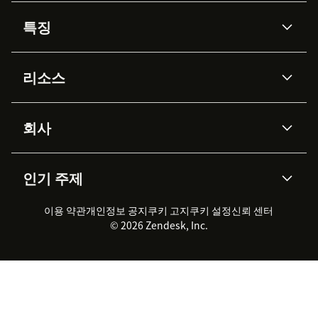
특징
AI 상담사
코파일럿
리소스
Zendesk AI
메시징 & 실시간 채팅
Advanced Data Privacy &
지식창고
헬프 센터
보안
Protection
회사
API & 개발자
블로그
통합 티켓 관리
음성
AI 리서치
이벤트 & 웨비나
회사 소개
Zendesk란?
커뮤니티 포럼
리포팅 & 애널리틱스
인기 주제
고객 사례
Academy
채용 정보
포용성 & 소속감
워크포스 관리
품질 보증(QA)
파트너
전문 서비스
지속 가능성 보고서
Zendesk Foundation
실시간 채팅
이용 약관
개인정보 공지
쿠키 고지
클라이언트 포털
쿠키 설정
신뢰 센터
2026 CX 트렌드
제품 업데이트
© 2026 Zendesk, Inc.
Zendesk Ventures
법적 정보
고객 서비스 소프트웨어
헬프 데스크 통합 티켓 관리 소
프트웨어
실시간 채팅 소프트웨어
포럼 소프트웨어
헬프 데스크 소프트웨어
클라이언트 포털 소프트웨어
지식창고 소프트웨어
TOP AI 상담사